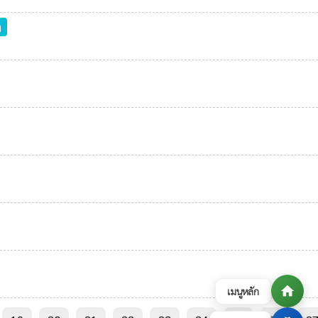
า
home
เมนูหลัก